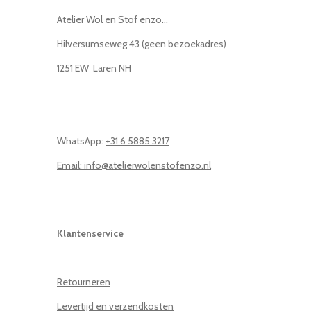
Atelier Wol en Stof enzo...
Hilversumseweg 43 (geen bezoekadres)
1251 EW Laren NH
WhatsApp:
+31 6 5885 3217
Email: info@atelierwolenstofenzo.nl
Klantenservice
Retourneren
Levertijd en verzendkosten