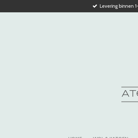
Levering binnen 1
Ga
direct
naar
de
hoofdinhoud