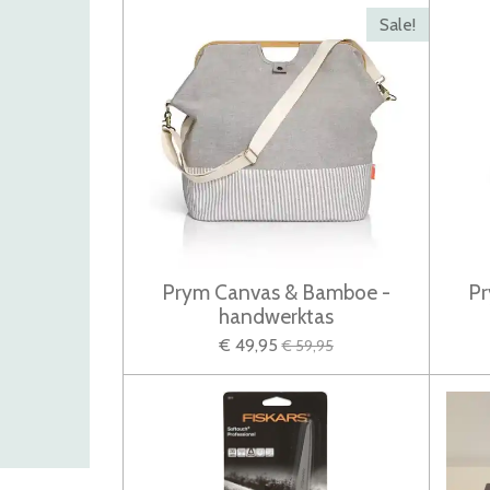
Sale!
Prym Canvas & Bamboe -
Pr
handwerktas
€ 49,95
€ 59,95