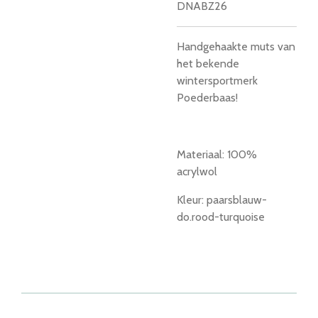
DNABZ26
Handgehaakte muts van
het bekende
wintersportmerk
Poederbaas!
Materiaal: 100%
acrylwol
Kleur: paarsblauw-
do.rood-turquoise