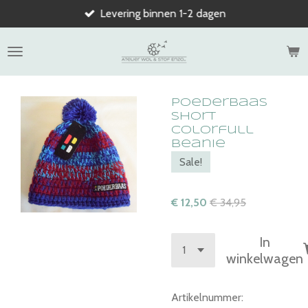
Levering binnen 1-2 dagen
Ga
direct
naar
de
hoofdinhoud
Poederbaas
Short
Colorfull
Beanie
Sale!
€ 12,50
€ 34,95
In
winkelwagen
Artikelnummer: