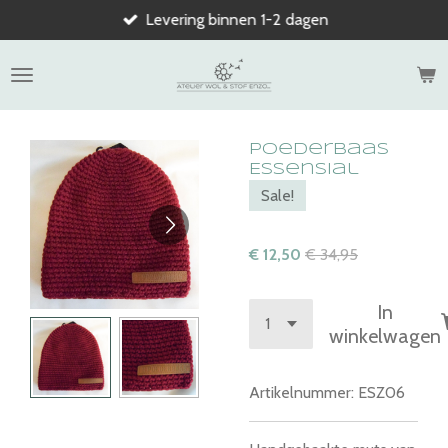
Levering binnen 1-2 dagen
Ga
direct
naar
de
hoofdinhoud
Poederbaas
Essensial
Sale!
€ 12,50
€ 34,95
In
winkelwagen
Artikelnummer:
ESZ06