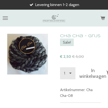
Levering binnen 1-2 dagen
Ga
direct
naar
de
hoofdinhoud
Cha Cha - grijs
Sale!
€ 2,50
€ 5,00
In
winkelwagen
Artikelnummer:
Cha
Cha-08