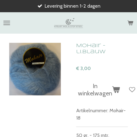
Levering binnen 1-2 dagen
Ga
direct
naar
de
hoofdinhoud
Mohair -
li.blauw
€ 3,00
In
winkelwagen
Artikelnummer:
Mohair-
18
50 gr. - 175 mtr.