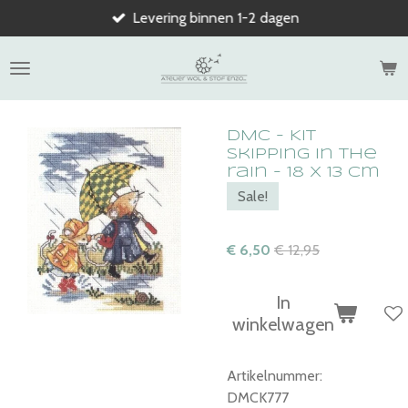
Levering binnen 1-2 dagen
Ga
direct
naar
de
hoofdinhoud
DMC - Kit
skipping in the
rain - 18 x 13 cm
Sale!
€ 6,50
€ 12,95
In
winkelwagen
Artikelnummer:
DMCK777