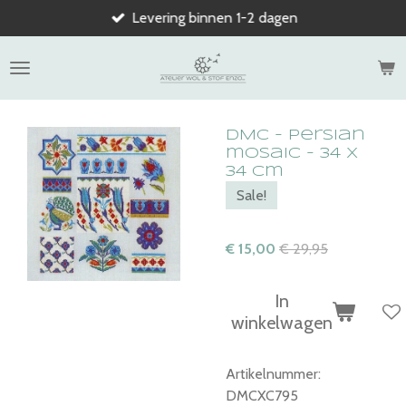
Levering binnen 1-2 dagen
Ga
direct
naar
de
hoofdinhoud
DMC - Persian
mosaic - 34 x
34 cm
Sale!
€ 15,00
€ 29,95
In
winkelwagen
Artikelnummer:
DMCXC795