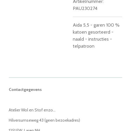
Artikelnummer:
PAU230274
Aida 5,5 - garen 100 %
katoen gesorteerd -
naald - instructies -
telpatroon
Contactgegevens
Atelier Wol en Stof enzo...
Hilversumseweg 43 (geen bezoekadres)
1251 EW Laren NH