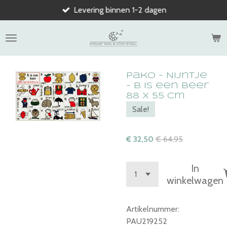
Levering binnen 1-2 dagen
Ga
direct
naar
de
hoofdinhoud
Pako - Nijntje
- b is een beer
88 x 55 cm
Sale!
€ 32,50
€ 64,95
In
winkelwagen
Artikelnummer:
PAU219252