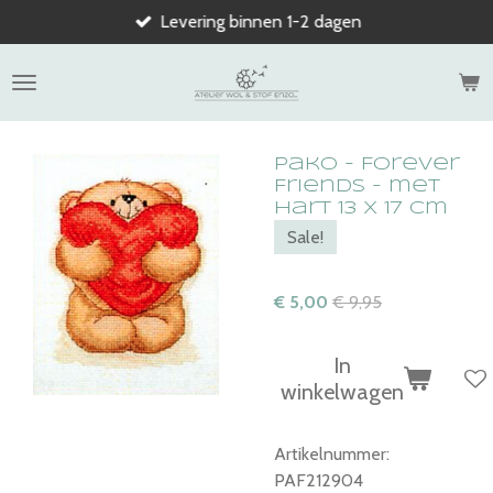
Levering binnen 1-2 dagen
Ga
direct
naar
de
hoofdinhoud
Pako - Forever
Friends - met
hart 13 x 17 cm
Sale!
€ 5,00
€ 9,95
In
winkelwagen
Artikelnummer:
PAF212904