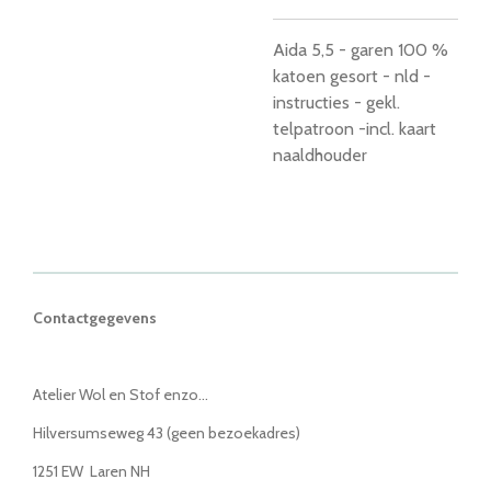
Aida 5,5 - garen 100 %
katoen gesort - nld -
instructies - gekl.
telpatroon -incl. kaart
naaldhouder
Contactgegevens
Atelier Wol en Stof enzo...
Hilversumseweg 43 (geen bezoekadres)
1251 EW Laren NH