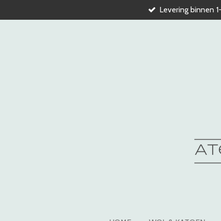
Levering binnen 1
Ga
direct
naar
de
hoofdinhoud