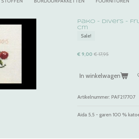
STOFFEN
BORDUURPAKKETTEN
FOURNITUREN
Pako - Divers - Fr
cm
Sale!
€ 9,00
€ 17,95
In winkelwagen
Artikelnummer:
PAF217707
Aida 5,5 - garen 100 % katoen