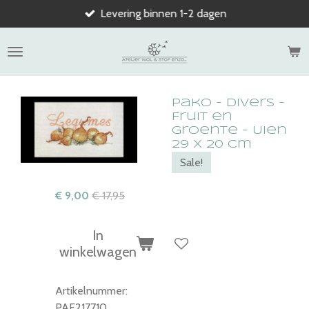
Levering binnen 1-2 dagen
Ga
direct
naar
de
hoofdinhoud
Pako - Divers -
Fruit en
groente - Uien
29 x 20 cm
Sale!
€ 9,00
€ 17,95
In
winkelwagen
Artikelnummer:
PAF217710