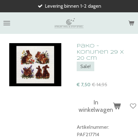
Levering binnen 1-2 dagen
Ga
direct
naar
de
hoofdinhoud
Pako -
Konijnen 29 x
20 cm
Sale!
€ 7,50
€ 14,95
In
winkelwagen
Artikelnummer:
PAF217714