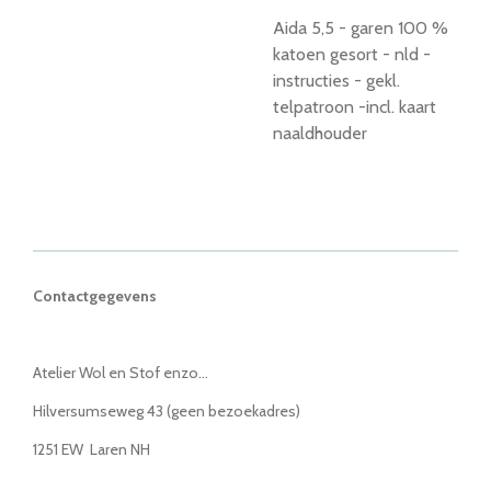
Aida 5,5 - garen 100 %
katoen gesort - nld -
instructies - gekl.
telpatroon -incl. kaart
naaldhouder
Contactgegevens
Atelier Wol en Stof enzo...
Hilversumseweg 43 (geen bezoekadres)
1251 EW Laren NH