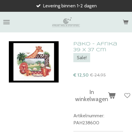
Levering binnen 1-2 dagen
Ga
direct
naar
de
hoofdinhoud
Pako - Afrika
39 x 37 cm
Sale!
€ 12,50
€ 24,95
In
winkelwagen
Artikelnummer:
PAH238600