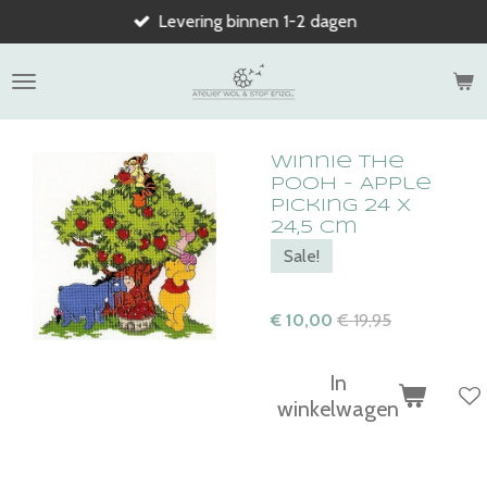
Levering binnen 1-2 dagen
Ga
direct
naar
de
hoofdinhoud
Winnie the
Pooh - Apple
Picking 24 x
24,5 cm
Sale!
€ 10,00
€ 19,95
In
winkelwagen