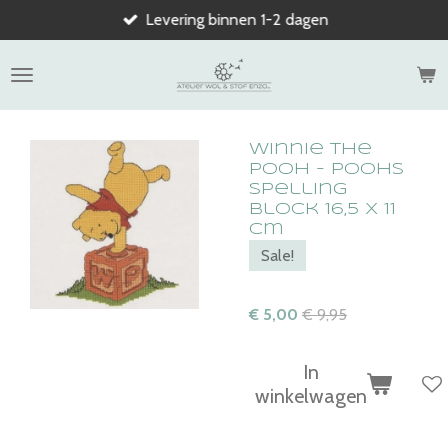
Levering binnen 1-2 dagen
Ga
direct
naar
de
hoofdinhoud
Winnie the
Pooh - Poohs
spelling
block 16,5 x 11
cm
Sale!
€ 5,00
€ 9,95
In
winkelwagen