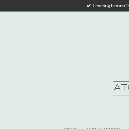
Levering binnen 1
Ga
direct
naar
de
hoofdinhoud