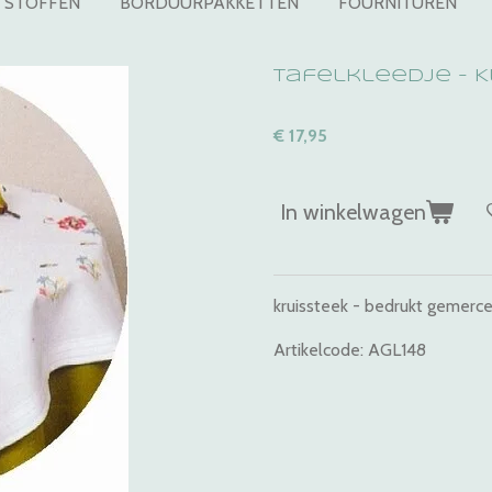
STOFFEN
BORDUURPAKKETTEN
FOURNITUREN
Tafelkleedje - K
€ 17,95
In winkelwagen
kruissteek - bedrukt gemerc
Artikelcode: AGL148