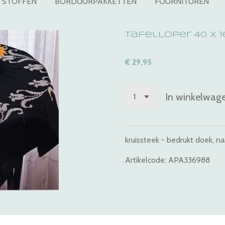
STOFFEN
BORDUURPAKKETTEN
FOURNITUREN
Tafelloper 40 x 
€ 29,95
In winkelwag
kruissteek - bedrukt doek, na
Artikelcode: APA336988