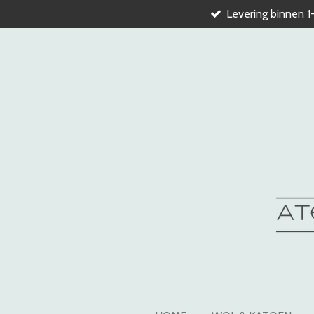
Levering binnen 1
Ga
direct
naar
de
hoofdinhoud