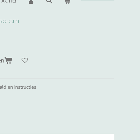
ACTIE!
160 cm
en
ald en instructies