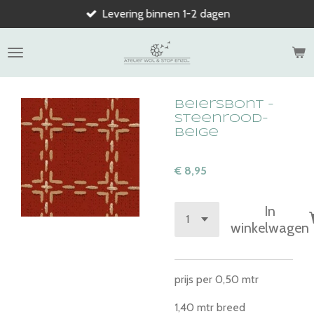
Levering binnen 1-2 dagen
Ga
direct
naar
de
hoofdinhoud
Beiersbont -
steenrood-
beige
€ 8,95
In
winkelwagen
prijs per 0,50 mtr
1,40 mtr breed