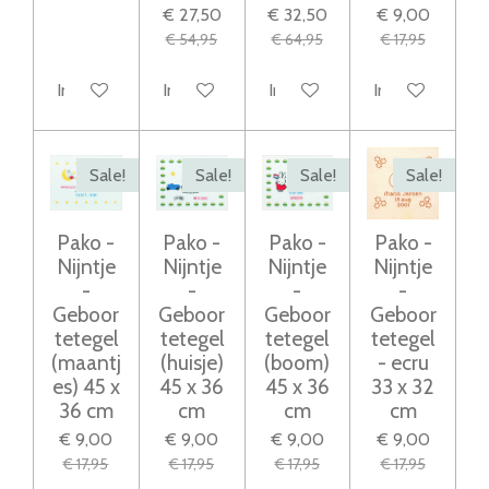
€ 27,50
€ 32,50
€ 9,00
€ 54,95
€ 64,95
€ 17,95
In winkelwagen
In winkelwagen
In winkelwagen
In winkelwage
Sale!
Sale!
Sale!
Sale!
Pako -
Pako -
Pako -
Pako -
Nijntje
Nijntje
Nijntje
Nijntje
-
-
-
-
Geboor
Geboor
Geboor
Geboor
tetegel
tetegel
tetegel
tetegel
(maantj
(huisje)
(boom)
- ecru
es) 45 x
45 x 36
45 x 36
33 x 32
36 cm
cm
cm
cm
€ 9,00
€ 9,00
€ 9,00
€ 9,00
€ 17,95
€ 17,95
€ 17,95
€ 17,95