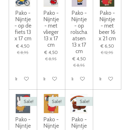
Pako -
Pako -
Pako -
Pako -
Nijntje
Nijntje
Nijntje
Nijntje
- op de
- met
- op
- met
fiets 13
vlieger
rolscha
beer 16
x 17 cm
13 x 17
atsen
x 21 cm
cm
13 x 17
€ 4,50
€ 6,50
cm
€ 4,50
€ 8,95
€ 12,95
€ 4,50
€ 8,95
€ 8,95
In winkelwagen
In winkelwagen
In winkelwagen
In winkelwage
Sale!
Sale!
Sale!
Pako -
Pako -
Pako -
Nijntje
Nijntje
Nijntje