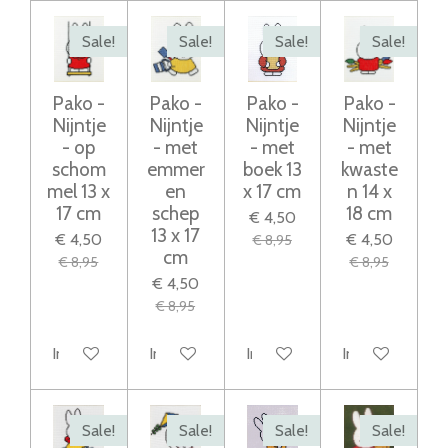
Sale!
Sale!
Sale!
Sale!
Pako -
Pako -
Pako -
Pako -
Nijntje
Nijntje
Nijntje
Nijntje
- op
- met
- met
- met
schom
emmer
boek 13
kwaste
mel 13 x
en
x 17 cm
n 14 x
17 cm
schep
18 cm
€ 4,50
13 x 17
€ 4,50
€ 4,50
€ 8,95
cm
€ 8,95
€ 8,95
€ 4,50
€ 8,95
In winkelwagen
In winkelwagen
In winkelwagen
In winkelwage
Sale!
Sale!
Sale!
Sale!