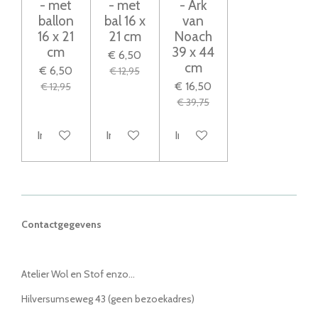
- met
- met
- Ark
ballon
bal 16 x
van
16 x 21
21 cm
Noach
cm
39 x 44
€ 6,50
cm
€ 6,50
€ 12,95
€ 16,50
€ 12,95
€ 39,75
In winkelwagen
In winkelwagen
In winkelwagen
Contactgegevens
Atelier Wol en Stof enzo...
Hilversumseweg 43 (geen bezoekadres)