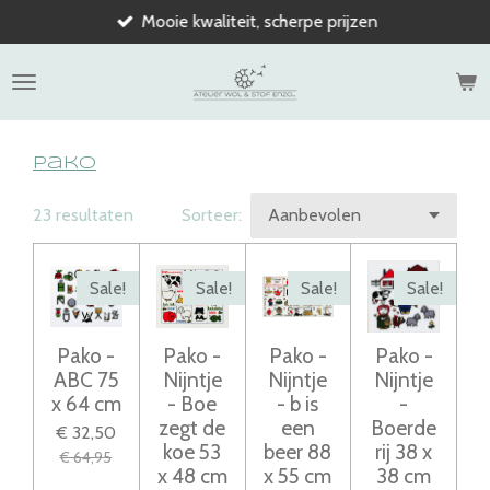
Mooie kwaliteit, scherpe prijzen
Ga
direct
naar
de
hoofdinhoud
Pako
23 resultaten
Sorteer:
Sale!
Sale!
Sale!
Sale!
Pako -
Pako -
Pako -
Pako -
ABC 75
Nijntje
Nijntje
Nijntje
x 64 cm
- Boe
- b is
-
zegt de
een
Boerde
€ 32,50
koe 53
beer 88
rij 38 x
€ 64,95
x 48 cm
x 55 cm
38 cm