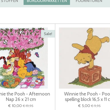
STOFFEN
BORDUURPAKKETTEN
FOURNITUREN
Sale!
nie the Pooh - Afternoon
Winnie the Pooh - Po
Nap 26 x 21 cm
spelling block 16,5 x 11
€ 10,00
€ 5,00
€ 19,95
€ 9,95